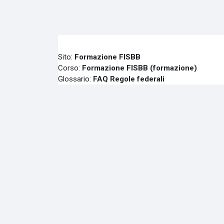
Vai al contenuto principale
Sito:
Formazione FISBB
Corso:
Formazione FISBB (formazione)
Glossario:
FAQ Regole federali