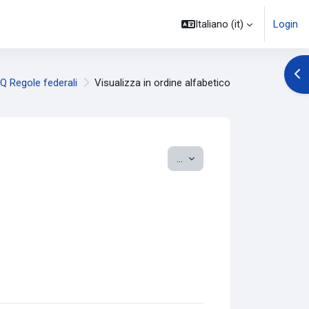
Italiano ‎(it)‎
Login
Apr
Q Regole federali
Visualizza in ordine alfabetico
Esporta voci
...