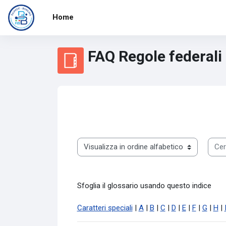
Vai al contenuto principale
Home
FAQ Regole federali
Aggregazione dei criteri
Sfoglia il glossario usando questo indice
Cerc
Sfoglia il glossario usando questo indice
Caratteri speciali
|
A
|
B
|
C
|
D
|
E
|
F
|
G
|
H
|