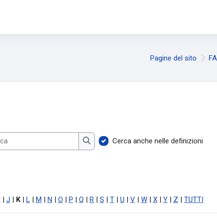
Pagine del sito
FA
Cerca anche nelle definizioni
a
Cerca
I
|
J
|
K
|
L
|
M
|
N
|
O
|
P
|
Q
|
R
|
S
|
T
|
U
|
V
|
W
|
X
|
Y
|
Z
|
TUTTI