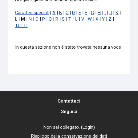
Caratteri speciali
|
A
|
B
|
C
|
D
|
E
|
F
|
G
|
H
|
I
|
J
|
K
|
L
|
M
|
N
|
O
|
P
|
Q
|
R
|
S
|
T
|
U
|
V
|
W
|
X
|
Y
|
Z
|
TUTTI
In questa sezione non è stato trovata nessuna voce
Contattaci
Seguici
Non sei collegato. (
Login
)
Riepilogo della conservazione dei dati