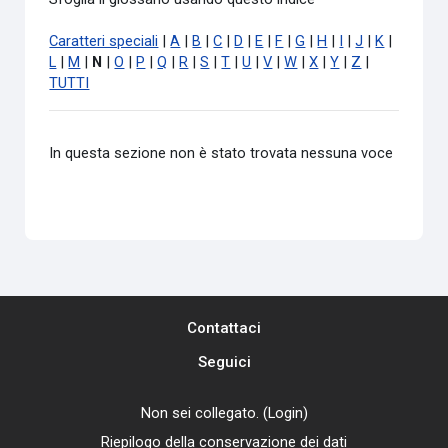
Caratteri speciali
|
A
|
B
|
C
|
D
|
E
|
F
|
G
|
H
|
I
|
J
|
K
|
L
|
M
|
N
|
O
|
P
|
Q
|
R
|
S
|
T
|
U
|
V
|
W
|
X
|
Y
|
Z
|
TUTTI
In questa sezione non è stato trovata nessuna voce
Contattaci
Seguici
Non sei collegato. (
Login
)
Riepilogo della conservazione dei dati