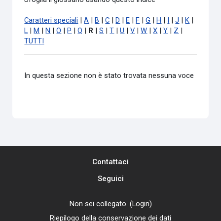
Caratteri speciali
|
A
|
B
|
C
|
D
|
E
|
F
|
G
|
H
|
I
|
J
|
K
|
L
|
M
|
N
|
O
|
P
|
Q
|
R
|
S
|
T
|
U
|
V
|
W
|
X
|
Y
|
Z
|
TUTTI
In questa sezione non è stato trovata nessuna voce
Contattaci
Seguici
Non sei collegato. (
Login
)
Riepilogo della conservazione dei dati