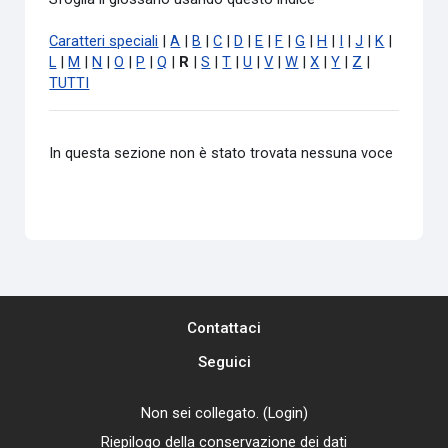
Caratteri speciali
|
A
|
B
|
C
|
D
|
E
|
F
|
G
|
H
|
I
|
J
|
K
|
L
|
M
|
N
|
O
|
P
|
Q
|
R
|
S
|
T
|
U
|
V
|
W
|
X
|
Y
|
Z
|
TUTTI
In questa sezione non è stato trovata nessuna voce
Contattaci
Seguici
Non sei collegato. (
Login
)
Riepilogo della conservazione dei dati