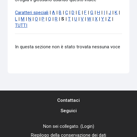
Caratteri speciali
|
A
|
B
|
C
|
D
|
E
|
F
|
G
|
H
|
I
|
J
|
K
|
L
|
M
|
N
|
O
|
P
|
Q
|
R
|
S
|
T
|
U
|
V
|
W
|
X
|
Y
|
Z
|
TUTTI
In questa sezione non è stato trovata nessuna voce
Contattaci
Seguici
Non sei collegato. (
Login
)
Riepilogo della conservazione dei dati